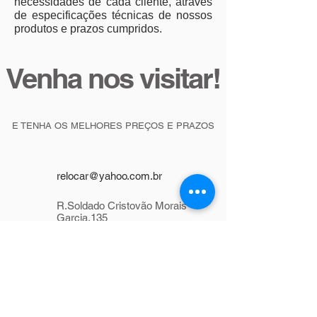
necessidades de cada cliente, através
de especificações técnicas de nossos
produtos e prazos cumpridos.
Venha nos visitar!
E TENHA OS MELHORES PREÇOS E PRAZOS
relocar@yahoo.com.br
R.Soldado Cristovão Morais
Garcia,135
Parque Novo Mundo São Paulo
SP,
02187-090
Tel: (11)
2129-8410
/
(11) 98246-1965
/
99695-1965